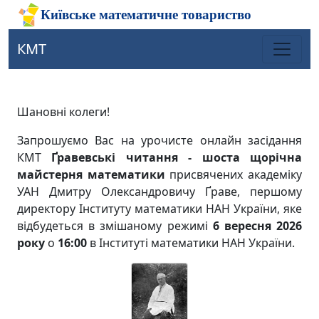
КМТ
Шановні колеги!
Запрошуємо Вас на урочистe онлайн засідання
КМТ
Ґравевські читання - шоста щорічна
майстерня математики
присвячених академіку
УАН Дмитру Олександровичу Ґраве, першому
директору Інституту математики НАН України, яке
відбудеться в змішаному режимі
6 вересня 2026
року
о
16:00
в Інституті математики НАН України.