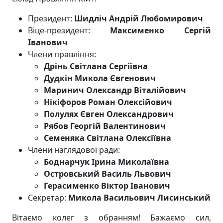
Президент:
Шидліч Андрій Любомирович
Віце-президент:
Максименко Сергій
Іванович
Члени правління:
Дрінь Світлана Сергіївна
Дудкін Микола Євгенович
Маринич Олександр Віталійович
Нікіфоров Роман Олексійович
Полулях Євген Олександрович
Рябов Георгій Валентинович
Семеняка Світлана Олексіївна
Члени наглядової ради:
Боднарчук Ірина Миколаївна
Островський Василь Львович
Герасименко Віктор Іванович
Секретар:
Микола Васильович Лисинський
Вітаємо колег з обранням! Бажаємо сил,