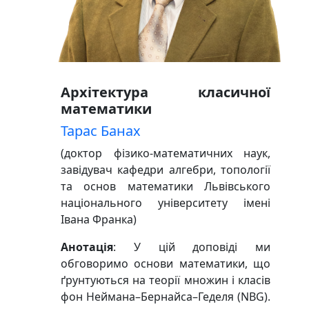
Архітектура класичної
математики
Тарас Банах
(доктор фізико-математичних наук,
завідувач кафедри алгебри, топології
та основ математики Львівського
національного університету імені
Івана Франка)
Анотація
: У цій доповіді ми
обговоримо основи математики, що
ґрунтуються на теорії множин і класів
фон Неймана–Бернайса–Геделя (NBG).