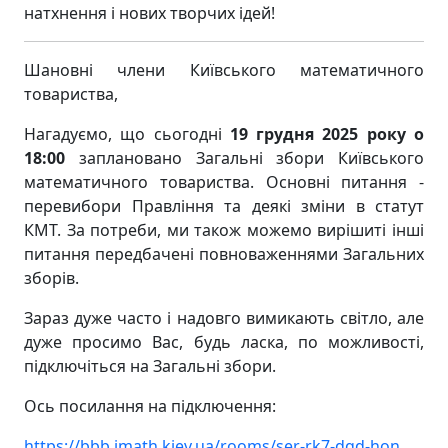
натхнення і нових творчих ідей!
Шановні члени Київського математичного
товариства,
Нагадуємо, що сьогодні
19 грудня 2025 року о
18:00
заплановано Загальні збори Київського
математичного товариства. Основні питання -
перевибори Правління та деякі зміни в статут
КМТ. За потреби, ми також можемо вирішиті інші
питання передбачені повноваженнями Загальних
зборів.
Зараз дуже часто і надовго вимикають світло, але
дуже просимо Вас, будь ласка, по можливості,
підключіться на Загальні збори.
Ось посилання на підключення:
https://bbb.imath.kiev.ua/rooms/ser-rk7-dqd-hon