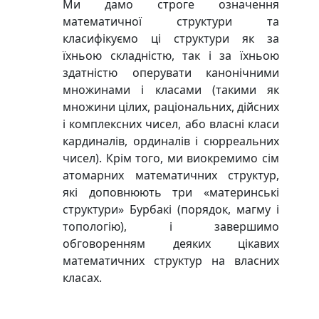
Ми дамо строге означення
математичної структури та
класифікуємо ці структури як за
їхньою складністю, так і за їхньою
здатністю оперувати канонічними
множинами і класами (такими як
множини цілих, раціональних, дійсних
і комплексних чисел, або власні класи
кардиналів, ординалів і сюрреальних
чисел). Крім того, ми виокремимо сім
атомарних математичних структур,
які доповнюють три «материнські
структури» Бурбакі (порядок, магму і
топологію), і завершимо
обговоренням деяких цікавих
математичних структур на власних
класах.