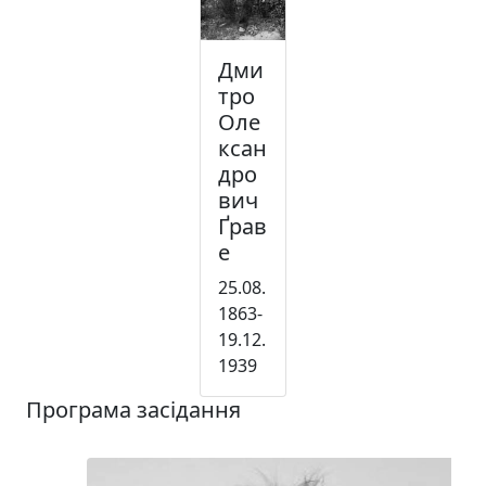
Дми
тро
Оле
ксан
дро
вич
Ґрав
е
25.08.
1863-
19.12.
1939
Програма засідання