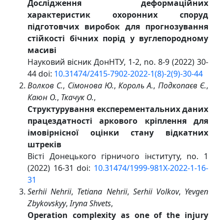
Дослідження деформаційних
характеристик охоронних споруд
підготовчих виробок для прогнозування
стійкості бічних порід у вуглепородному
масиві
Науковий вісник ДонНТУ, 1-2, no. 8-9 (2022) 30-
44 doi:
10.31474/2415-7902-2022-1(8)-2(9)-30-44
Волков С.
,
Сімонова Ю.
,
Король А.
,
Подкопаєв Є.
,
Каюн О.
,
Ткачук О.
,
Структурування експерементальних даних
працездатності аркового кріплення для
імовірнісної оцінки стану відкатних
штреків
Вісті Донецького гірничого інституту, no. 1
(2022) 16-31 doi:
10.31474/1999-981X-2022-1-16-
31
Serhii Nehrii
,
Tetiana Nehrii
,
Serhii Volkov
,
Yevgen
Zbykovskyy
,
Iryna Shvets
,
Operation complexity as one of the injury