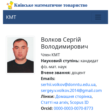
КМТ
Волков Сергій
Володимирович
Член КМТ
Науковий ступінь:
кандидат
фіз.-мат. наук
Вчене звання:
доцент
Emails:
serhii.volkov@donntu.edu.ua
,
sergey.v.volkov.2014@gmail.com
Лінки:
Домашня сторінка
,
Статті на arxiv
,
Scopus ID
Orcid:
0000-0003-0070-8773