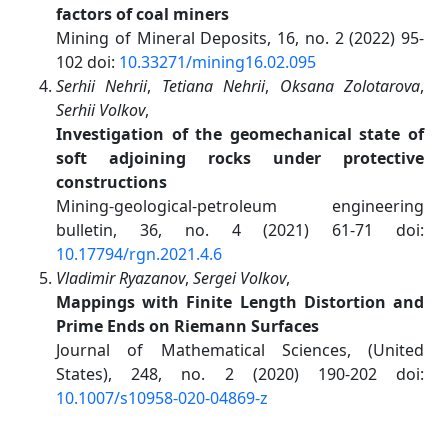
factors of coal miners
Mining of Mineral Deposits, 16, no. 2 (2022) 95-
102 doi:
10.33271/mining16.02.095
Serhii Nehrii
,
Tetiana Nehrii
,
Oksana Zolotarova
,
Serhii Volkov
,
Investigation of the geomechanical state of
soft adjoining rocks under protective
constructions
Mining-geological-petroleum engineering
bulletin, 36, no. 4 (2021) 61-71 doi:
10.17794/rgn.2021.4.6
Vladimir Ryazanov
,
Sergei Volkov
,
Mappings with Finite Length Distortion and
Prime Ends on Riemann Surfaces
Journal of Mathematical Sciences, (United
States), 248, no. 2 (2020) 190-202 doi:
10.1007/s10958-020-04869-z