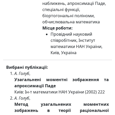
наближень, aпроксимації Паде,
спеціальні функції,
біортогональні поліноми,
обчислювальна математика
Місце роботи:
Провідний науковий
співробітник, Інститут
математики НАН України,
Київ, Україна
Вибрані публікації:
А. Голуб
,
Узагальнені моментні зображення та
апроксимації Паде
Київ: Ін-т математики НАН України (2002) 222
А. Голуб
,
Метод узагальнених моментних
зображень в теорії раціональної