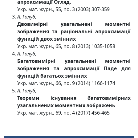
апроксимації Огляд.
Укр. мат. журн., 55, no. 3 (2003) 307-359
А. Голуб
,
Двовимірні узагальнені моментні
зображення та раціональні апроксимації
функцій двох змінних
Укр. мат. журн., 65, no. 8 (2013) 1035-1058
А. Голуб
,
Багатовимірні узагальнені моментні
зображення та апроксимації Паде для
функцій багатьох змінних
Укр. мат. журн., 66, no. 9 (2014) 1166-1174
А. Голуб
,
Теореми існування багатовимірних
узагальнених моментних зображень
Укр. мат. журн., 69, no. 4 (2017) 456-465