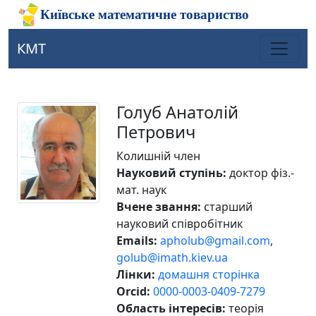
КМТ
Голуб Анатолій
Петрович
Колишній член
Науковий ступінь:
доктор фіз.-
мат. наук
Вчене звання:
старший
науковий співробітник
Emails:
apholub@gmail.com
,
golub@imath.kiev.ua
Лінки:
домашня сторінка
Orcid:
0000-0003-0409-7279
Область інтересів:
теорія