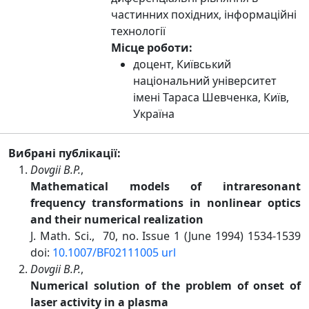
частинних похідних, інформаційні
технології
Місце роботи:
доцент, Київський
національний університет
імені Тараса Шевченка, Київ,
Україна
Вибрані публікації:
Dovgii B.P.
,
Mathematical models of intraresonant
frequency transformations in nonlinear optics
and their numerical realization
J. Math. Sci., 70, no. Issue 1 (June 1994) 1534-1539
doi:
10.1007/BF02111005
url
Dovgii B.P.
,
Numerical solution of the problem of onset of
laser activity in a plasma