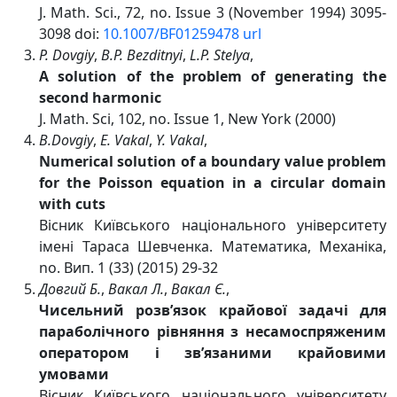
J. Math. Sci., 72, no. Issue 3 (November 1994) 3095-
3098 doi:
10.1007/BF01259478
url
P. Dovgiy
,
B.P. Bezditnyi
,
L.P. Stelya
,
A solution of the problem of generating the
second harmonic
J. Math. Sci, 102, no. Issue 1, New York (2000)
B.Dovgiy
,
E. Vakal
,
Y. Vakal
,
Numerical solution of a boundary value problem
for the Poisson equation in a circular domain
with cuts
Вісник Київського національного університету
імені Тараса Шевченка. Математика, Механіка,
no. Вип. 1 (33) (2015) 29-32
Довгий Б.
,
Вакал Л.
,
Вакал Є.
,
Чисельний розв’язок крайової задачі для
параболічного рівняння з несамоспряженим
оператором і зв’язаними крайовими
умовами
Вісник Київського національного університету