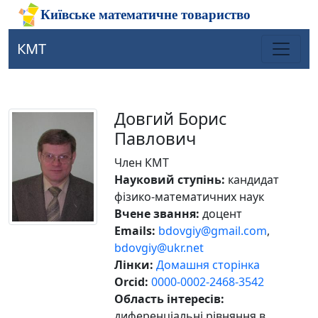
КМТ
Довгий Борис
Павлович
Член КМТ
Науковий ступінь:
кандидат
фізико-математичних наук
Вчене звання:
доцент
Emails:
bdovgiy@gmail.com
,
bdovgiy@ukr.net
Лінки:
Домашня сторінка
Orcid:
0000-0002-2468-3542
Область інтересів:
диференціальні рівняння в