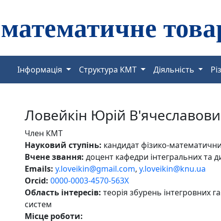
Інформація
Структура КМТ
Діяльність
Рі
Ловейкін Юрій В'ячеславов
Член КМТ
Науковий ступінь:
кандидат фізико-математични
Вчене звання:
доцент кафедри інтегральних та д
Emails:
y.loveikin@gmail.com
,
y.loveikin@knu.ua
Orcid:
0000-0003-4570-563X
Область інтересів:
теорія збурень інтегровних г
систем
Місце роботи: