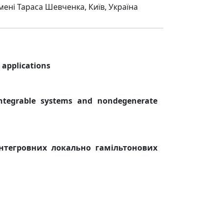
мені Тараса Шевченка, Київ, Україна
 applications
 integrable systems and nondegenerate
нтегровних локально гамільтонових