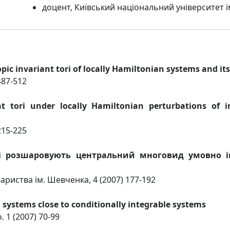
доцент, Київський національний університет і
ic invariant tori of locally Hamiltonian systems and its
 487-512
ant tori under locally Hamiltonian perturbations of
 215-225
які розшаровують центральний многовид умовно і
риства ім. Шевченка, 4 (2007) 177-192
n systems close to conditionally integrable systems
. 1 (2007) 70-99