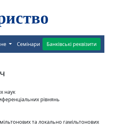
зне
Семінари
Банківські реквізити
ич
х наук
иференціальних рівнянь
амільтонових та локально гамільтонових