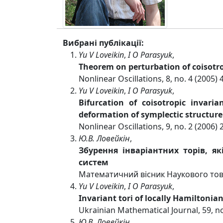
Вибрані публікації:
Yu V Loveikin
,
I O Parasyuk
,
Theorem on perturbation of coisotrop
Nonlinear Oscillations, 8, no. 4 (2005)
Yu V Loveikin
,
I O Parasyuk
,
Bifurcation of coisotropic invari
deformation of symplectic structure
Nonlinear Oscillations, 9, no. 2 (2006)
Ю.В. Ловейкін
,
Збурення інваріантних торів, 
систем
Математичний вісник Наукового това
Yu V Loveikin
,
I O Parasyuk
,
Invariant tori of locally Hamiltonia
Ukrainian Mathematical Journal, 59, no
Ю.В. Ловейкін
,