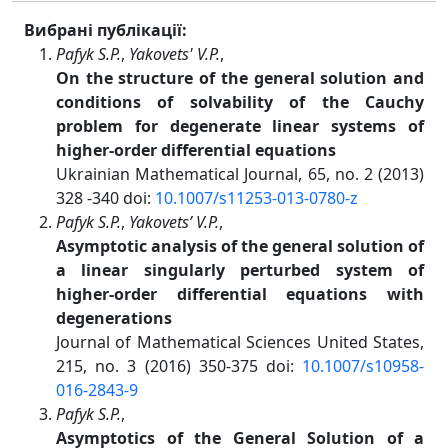
Вибрані публікації:
Pafyk S.P.
,
Yakovets' V.P.
,
On the structure of the general solution and
conditions of solvability of the Cauchy
problem for degenerate linear systems of
higher-order differential equations
Ukrainian Mathematical Journal, 65, no. 2 (2013)
328 -340 doi:
10.1007/s11253-013-0780-z
Pafyk S.P.
,
Yakovets’ V.P.
,
Asymptotic analysis of the general solution of
a linear singularly perturbed system of
higher-order differential equations with
degenerations
Journal of Mathematical Sciences United States,
215, no. 3 (2016) 350-375 doi:
10.1007/s10958-
016-2843-9
Pafyk S.P.
,
Asymptotics of the General Solution of a