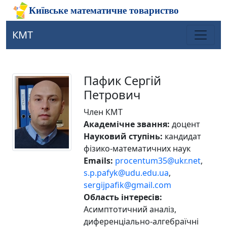
КМТ
Пафик Сергій
Петрович
Член КМТ
Академічне звання:
доцент
Науковий ступінь:
кандидат
фізико-математичних наук
Emails:
procentum35@ukr.net
,
s.p.pafyk@udu.edu.ua
,
sergijpafik@gmail.com
Область інтересів:
Асимптотичний аналіз,
диференціально-алгебраїчні