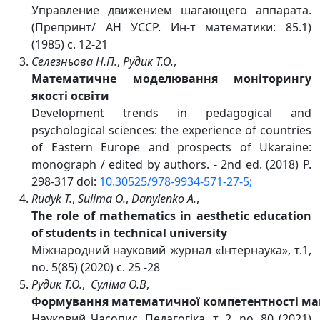
Управление движением шагающего аппарата.
(Препринт/ АН УССР. Ин-т математики: 85.1)
(1985) с. 12-21
Селезньова Н.П.
,
Рудик Т.О.
,
Математичне моделювання моніторингу
якості освіти
Development trends in pedagogical and
psychological sciences: the experience of countries
of Eastern Europe and prospects of Ukaraine:
monograph / edited by authors. - 2nd ed. (2018) P.
298-317 doi:
10.30525/978-9934-571-27-5;
Rudyk T.
,
Sulima O.
,
Danylenko A.
,
The role of mathematics in aesthetic education
of students in technical university
Міжнародний науковий журнал «Інтернаука», т.1,
no. 5(85) (2020) c. 25 -28
Рудик Т.О.
,
Суліма О.В
,
Формування математичної компетентності майб
Науковий Часопис. Педагогіка, т. 2, no. 80 (2021)