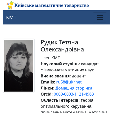
КМТ
Рудик Тетяна
Олександрівна
Член КМТ
Науковий ступінь:
кандидат
фізико-математичних наук
Вчене звання:
доцент
Emails:
ru58@ukr.net
Лінки:
Домашня сторінка
Orcid:
0000-0003-1121-4963
Область інтересів:
теорія
оптимального керування,
прикладна математика, методика