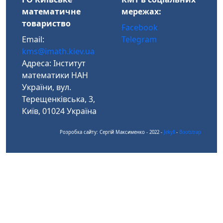
математичне
мережах:
товариство
Facebook
Email:
Telegram
kms@imath.kiev.ua
Адреса: Інститут
математики НАН
України, вул.
Терещенківська, 3,
Київ, 01024 Україна
Розробка сайту: Сергій Максименко - 2022 -
Jekyll
-
Bootstrap