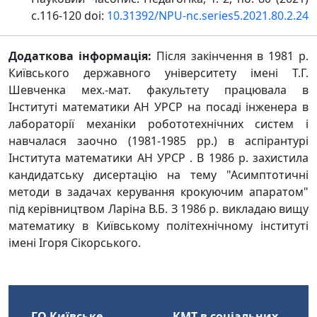
с.116-120 doi:
10.31392/NPU-nc.series5.2021.80.2.24
Додаткова інформація:
Після закінчення в 1981 р.
Київського державного університету імені Т.Г.
Шевченка мех.-мат. факультету працювала в
Інституті математики АН УРСР на посаді інженера в
лабораторії механіки робототехнічних систем і
навчалася заочно (1981-1985 рр.) в аспірантурі
Інститута математики АН УРСР . В 1986 р. захистила
кандидатську дисертацію на тему "Асимптотичні
методи в задачах керування крокуючим апаратом"
під керівництвом Ларіна В.Б. З 1986 р. викладаю вищу
математику в Київському політехнічному інституті
імені Ігоря Сікорського.
ГО Київське
КМТ в соціальних