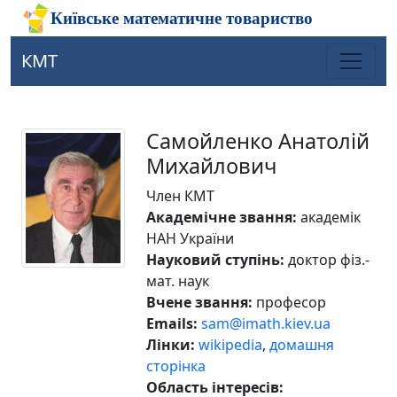
КМТ
Самойленко Анатолій
Михайлович
Член КМТ
Академічне звання:
академік
НАН України
Науковий ступінь:
доктор фіз.-
мат. наук
Вчене звання:
професор
Emails:
sam@imath.kiev.ua
Лінки:
wikipedia
,
домашня
сторінка
Область інтересів: