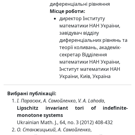
диференціальні рівняння
Місце роботи:
директор Інституту
математики НАН України,
завідувач відділу
диференціальних рівнянь та
теорії коливань, академік-
секретар Відділення
математики НАН України,
Інститут математики НАН
України, Київ, Україна
Вибрані публікації:
І. Парасюк
,
А. Самойленко
,
V. A. Lahoda
,
Lipschitz invariant tori of indefinite-
monotone systems
Ukrainian Math. J., 64, no. 3 (2012) 408-432
О. Станжицький
,
А. Самойленко
,