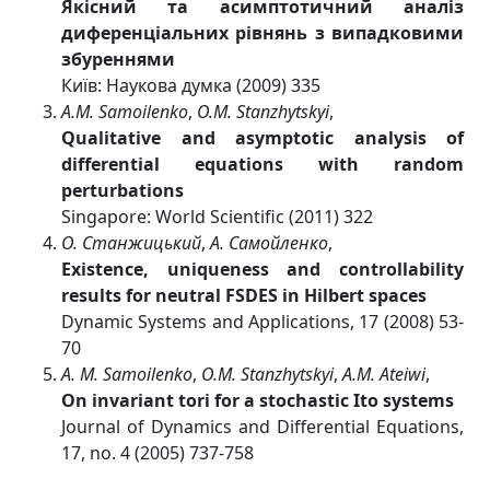
Якiсний та асимптотичний аналiз
диференцiальних рiвнянь з випадковими
збуреннями
Київ: Наукова думка (2009) 335
A.M. Samoilenko
,
O.M. Stanzhytskyi
,
Qualitative and asymptotic analysis of
differential equations with random
perturbations
Singapore: World Scientific (2011) 322
О. Станжицький
,
А. Самойленко
,
Existence, uniqueness and controllability
results for neutral FSDES in Hilbert spaces
Dynamic Systems and Applications, 17 (2008) 53-
70
A. M. Samoilenko
,
O.M. Stanzhytskyi
,
A.M. Ateiwi
,
On invariant tori for a stochastic Ito systems
Journal of Dynamics and Differential Equations,
17, no. 4 (2005) 737-758