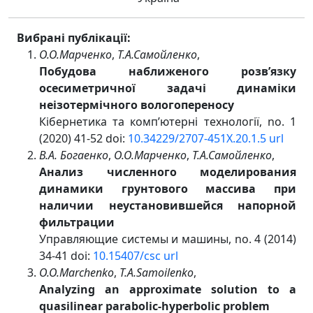
Вибрані публікації:
О.О.Марченко
,
Т.А.Самойленко
,
Побудова наближеного розв’язку
осесиметричної задачі динаміки
неізотермічного вологопереносу
Кібернетика та комп’ютерні технології, no. 1
(2020) 41-52 doi:
10.34229/2707-451X.20.1.5
url
В.А. Богаенко
,
О.О.Марченко
,
Т.А.Самойленко
,
Анализ численного моделирования
динамики грунтового массива при
наличии неустановившейся напорной
фильтрации
Управляющие системы и машины, no. 4 (2014)
34-41 doi:
10.15407/csc
url
O.O.Marchenko
,
T.A.Samoilenko
,
Analyzing an approximate solution to a
quasilinear parabolic-hyperbolic problem