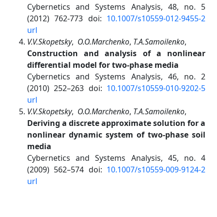
Cybernetics and Systems Analysis, 48, no. 5
(2012) 762-773 doi:
10.1007/s10559-012-9455-2
url
V.V.Skopetsky
,
O.O.Marchenko
,
T.A.Samoilenko
,
Construction and analysis of a nonlinear
differential model for two-phase media
Cybernetics and Systems Analysis, 46, no. 2
(2010) 252–263 doi:
10.1007/s10559-010-9202-5
url
V.V.Skopetsky
,
O.O.Marchenko
,
T.A.Samoilenko
,
Deriving a discrete approximate solution for a
nonlinear dynamic system of two-phase soil
media
Cybernetics and Systems Analysis, 45, no. 4
(2009) 562–574 doi:
10.1007/s10559-009-9124-2
url